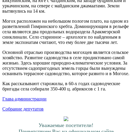
кикунинским, на юге с чалдинским, на западе буцринским и
уркачинским, на севере с майданским джамаатами. Земли
вытянулись на 14 км.
Могох расположен на небольшом пологом плато, на одном из
разветвлений Гимринского хребта. Доминирующим в рельефе
села являются два продольных водораздела Аракмеэрской
синклинали. Село старинное – археологи по найденным в
земле экспонатам считают, что ему более две тысячи лет.
Основной отраслью производства могохцев является сельское
хозяйство. Развитие садоводства в селе продиктовано самой
жизнью. Здесь хорошие природно-климатические условия. За
отсутствием садопригодных земель горцы были вынуждены
осваивать террасное садоводство, которое развито и в Могохе.
Как рассказывают старожилы, в 60-х годах садоводческие
бригады села собирали 350-400 ц. абрикосов с 1 га.
Глава администрации
Собрание депутатов
Уважаемые посетители!
Приветствуем Вас на официальном сайте