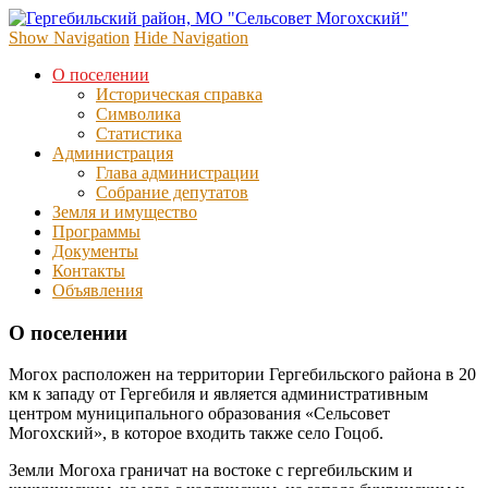
Гергебиль
официальный сайт администрации
Show Navigation
Hide Navigation
район, М
"Сельсове
О поселении
Могохски
Историческая справка
Символика
Статистика
Администрация
Глава администрации
Собрание депутатов
Земля и имущество
Программы
Документы
Контакты
Объявления
О поселении
Могох расположен на территории Гергебильского района в 20
км к западу от Гергебиля и является административным
центром муниципального образования «Сельсовет
Могохский», в которое входить также село Гоцоб.
Земли Могоха граничат на востоке с гергебильским и