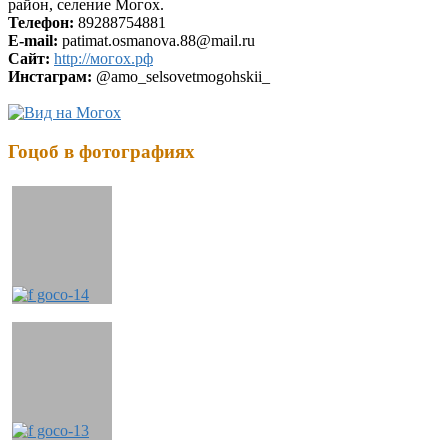
район, селение Могох.
Телефон:
89288754881
E-mail:
patimat.osmanova.88@mail.ru
Сайт:
http://могох.рф
Инстаграм:
@amo_selsovetmogohskii_
Гоцоб в фотографиях